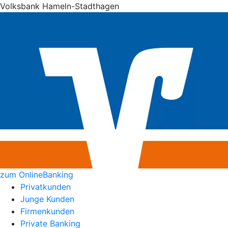
Volksbank Hameln-Stadthagen
zum OnlineBanking
Privatkunden
Junge Kunden
Firmenkunden
Private Banking