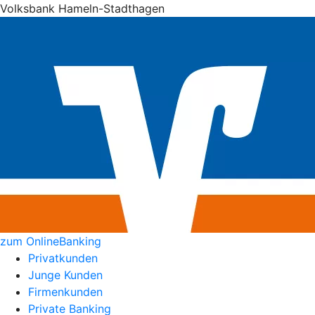
Volksbank Hameln-Stadthagen
zum OnlineBanking
Privatkunden
Junge Kunden
Firmenkunden
Private Banking