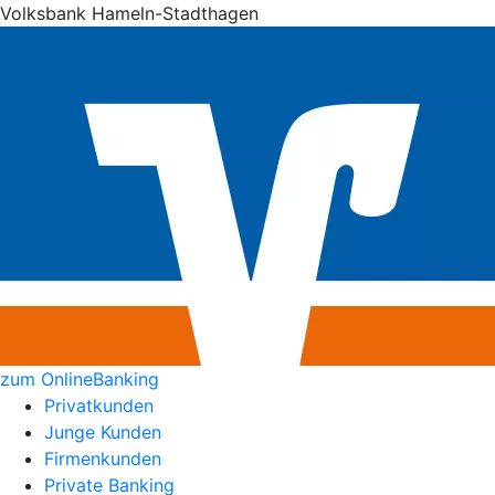
Volksbank Hameln-Stadthagen
zum OnlineBanking
Privatkunden
Junge Kunden
Firmenkunden
Private Banking