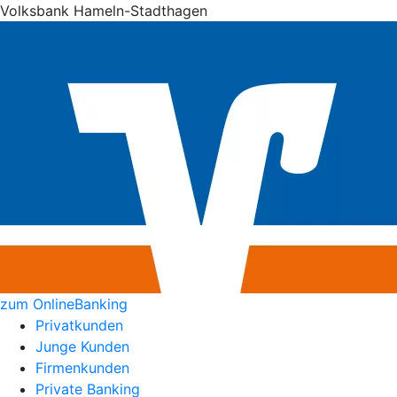
Volksbank Hameln-Stadthagen
zum OnlineBanking
Privatkunden
Junge Kunden
Firmenkunden
Private Banking