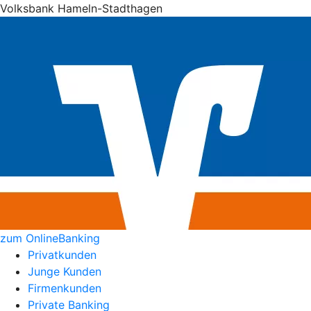
Volksbank Hameln-Stadthagen
zum OnlineBanking
Privatkunden
Junge Kunden
Firmenkunden
Private Banking