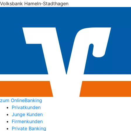
Volksbank Hameln-Stadthagen
zum OnlineBanking
Privatkunden
Junge Kunden
Firmenkunden
Private Banking