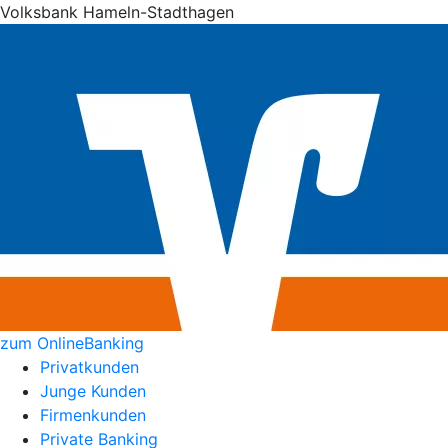
Volksbank Hameln-Stadthagen
zum OnlineBanking
Privatkunden
Junge Kunden
Firmenkunden
Private Banking