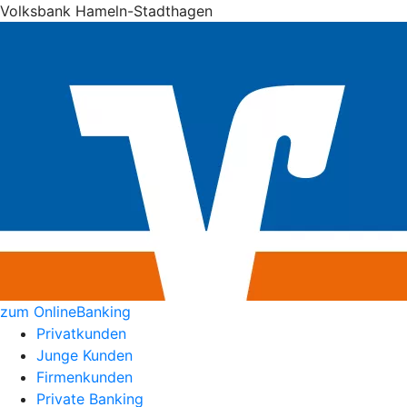
Volksbank Hameln-Stadthagen
zum OnlineBanking
Privatkunden
Junge Kunden
Firmenkunden
Private Banking