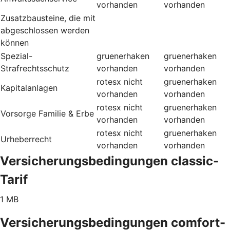
vorhanden
vorhanden
Zusatzbausteine, die mit
abgeschlossen werden
können
Spezial-
gruenerhaken
gruenerhaken
Strafrechtsschutz
vorhanden
vorhanden
rotesx
nicht
gruenerhaken
Kapitalanlagen
vorhanden
vorhanden
rotesx
nicht
gruenerhaken
Vorsorge Familie & Erbe
vorhanden
vorhanden
rotesx
nicht
gruenerhaken
Urheberrecht
vorhanden
vorhanden
Versicherungsbedingungen classic-
Tarif
1 MB
Versicherungsbedingungen comfort-