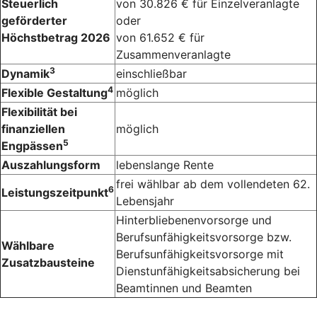
Steuerlich
von 30.826 € für Einzelveranlagte
geförderter
oder
Höchstbetrag 2026
von 61.652 € für
Zusammenveranlagte
3
Dynamik
einschließbar
4
Flexible Gestaltung
möglich
Flexibilität bei
finanziellen
möglich
5
Engpässen
Auszahlungsform
lebenslange Rente
frei wählbar ab dem vollendeten 62.
6
Leistungszeitpunkt
Lebensjahr
Hinterbliebenenvorsorge und
Berufsunfähigkeitsvorsorge bzw.
Wählbare
Berufsunfähigkeitsvorsorge mit
Zusatzbausteine
Dienstunfähigkeitsabsicherung bei
Beamtinnen und Beamten