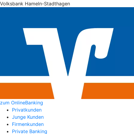
Volksbank Hameln-Stadthagen
zum OnlineBanking
Privatkunden
Junge Kunden
Firmenkunden
Private Banking