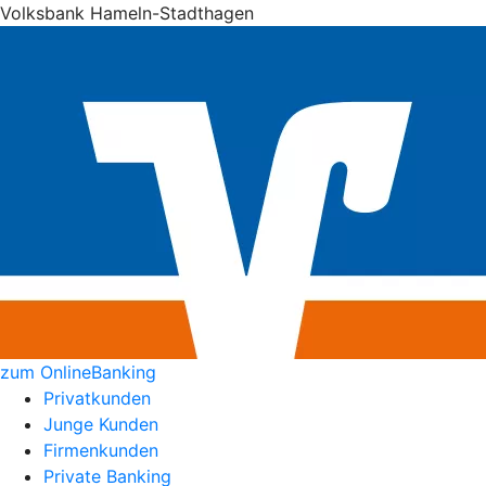
Volksbank Hameln-Stadthagen
zum OnlineBanking
Privatkunden
Junge Kunden
Firmenkunden
Private Banking