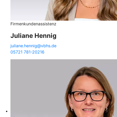
Firmenkundenassistenz
Juliane Hennig
juliane.hennig@vbhs.de
05721 781-20216