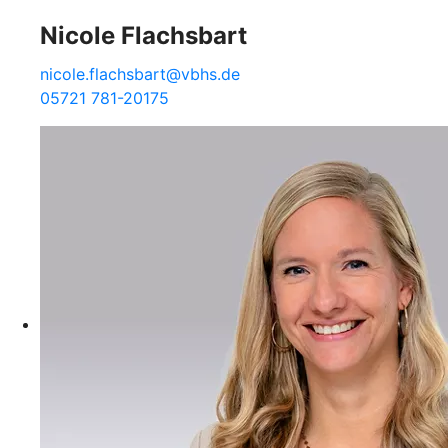
Nicole Flachsbart
nicole.flachsbart@vbhs.de
05721 781-20175