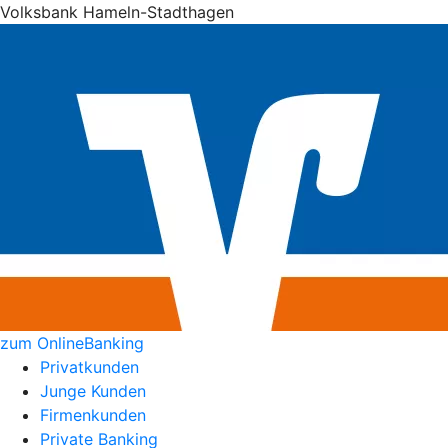
Volksbank Hameln-Stadthagen
zum OnlineBanking
Privatkunden
Junge Kunden
Firmenkunden
Private Banking