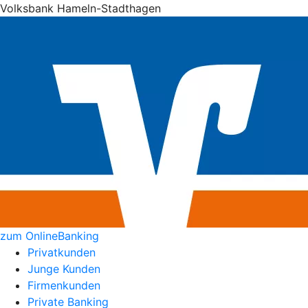
Volksbank Hameln-Stadthagen
zum OnlineBanking
Privatkunden
Junge Kunden
Firmenkunden
Private Banking