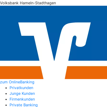
Volksbank Hameln-Stadthagen
zum OnlineBanking
Privatkunden
Junge Kunden
Firmenkunden
Private Banking