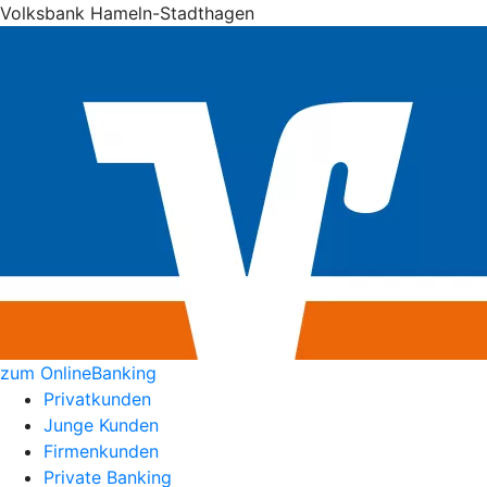
Volksbank Hameln-Stadthagen
zum OnlineBanking
Privatkunden
Junge Kunden
Firmenkunden
Private Banking