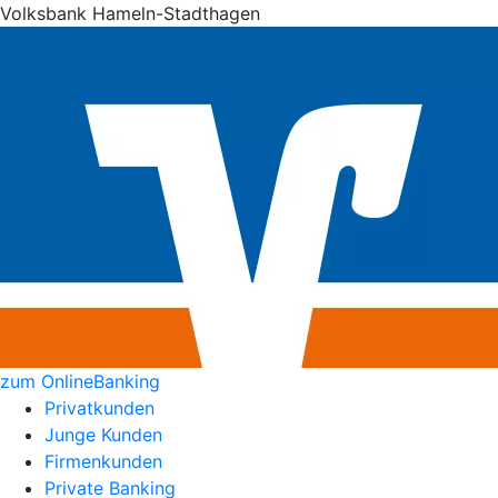
Volksbank Hameln-Stadthagen
zum OnlineBanking
Privatkunden
Junge Kunden
Firmenkunden
Private Banking