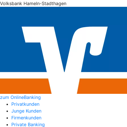
Volksbank Hameln-Stadthagen
zum OnlineBanking
Privatkunden
Junge Kunden
Firmenkunden
Private Banking