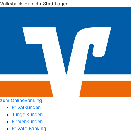
Volksbank Hameln-Stadthagen
zum OnlineBanking
Privatkunden
Junge Kunden
Firmenkunden
Private Banking