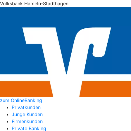
Volksbank Hameln-Stadthagen
zum OnlineBanking
Privatkunden
Junge Kunden
Firmenkunden
Private Banking