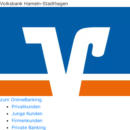
Volksbank Hameln-Stadthagen
zum OnlineBanking
Privatkunden
Junge Kunden
Firmenkunden
Private Banking