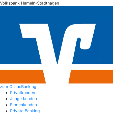
Volksbank Hameln-Stadthagen
zum OnlineBanking
Privatkunden
Junge Kunden
Firmenkunden
Private Banking