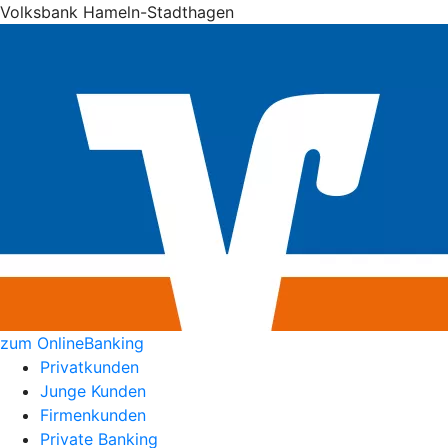
Volksbank Hameln-Stadthagen
zum OnlineBanking
Privatkunden
Junge Kunden
Firmenkunden
Private Banking