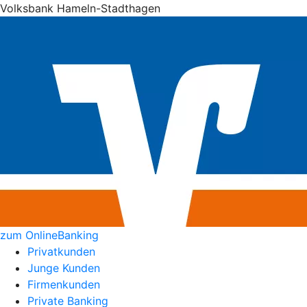
Volksbank Hameln-Stadthagen
zum OnlineBanking
Privatkunden
Junge Kunden
Firmenkunden
Private Banking