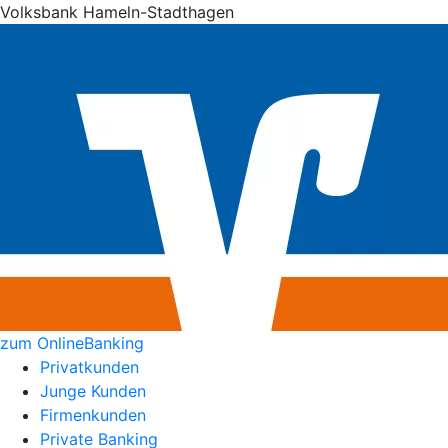
Volksbank Hameln-Stadthagen
zum OnlineBanking
Privatkunden
Junge Kunden
Firmenkunden
Private Banking