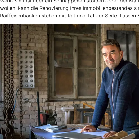
Wenn Sie mal über ein Schnäppchen stolpern oder der Markt
wollen, kann die Renovierung Ihres Immobilienbestandes si
Raiffeisenbanken stehen mit Rat und Tat zur Seite. Lassen