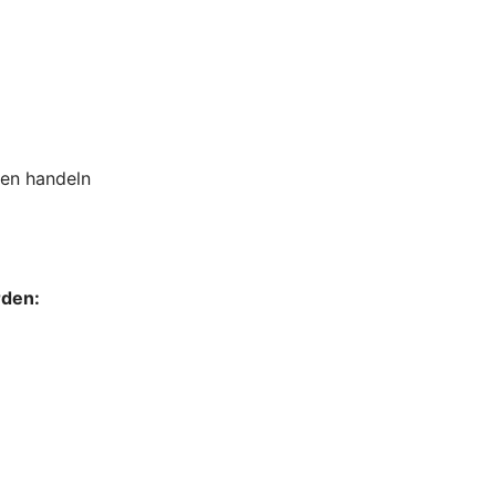
sen handeln
rden: