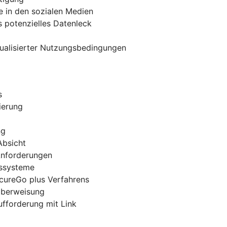
e in den sozialen Medien
 potenzielles Datenleck
tualisierter Nutzungsbedingungen
s
ierung
ng
Absicht
 Anforderungen
gssysteme
ecureGo plus Verfahrens
-Überweisung
ufforderung mit Link