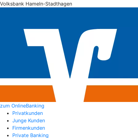
Volksbank Hameln-Stadthagen
zum OnlineBanking
Privatkunden
Junge Kunden
Firmenkunden
Private Banking