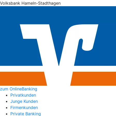
Volksbank Hameln-Stadthagen
zum OnlineBanking
Privatkunden
Junge Kunden
Firmenkunden
Private Banking