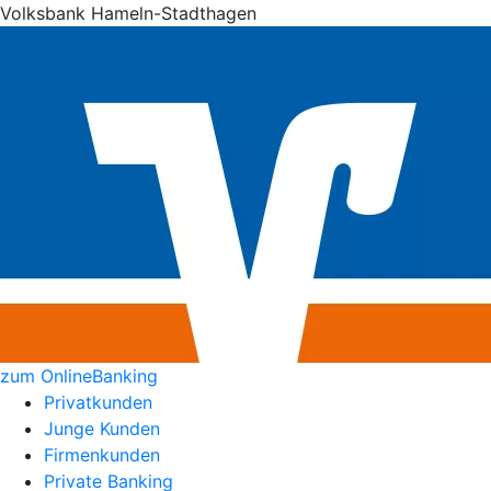
Volksbank Hameln-Stadthagen
zum OnlineBanking
Privatkunden
Junge Kunden
Firmenkunden
Private Banking